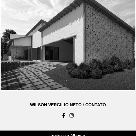
714
0
WILSON VERGILIO NETO
/
CONTATO
Feito com
Alboom