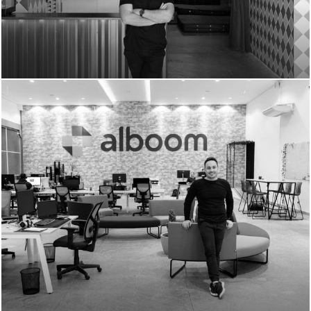
855
0
720
0